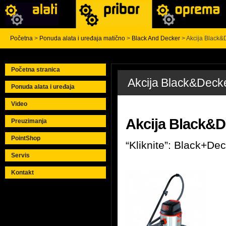
Početna
>
Ponuda alata i uređaja matično
>
Black And Decker
> Akcija Black&
Početna stranica
Akcija Black&Deck
Ponuda alata i uređaja
Video
Akcija Black&De
Preuzimanja
PointShop
“Kliknite”:
Black+Dec
Servis
Kontakt