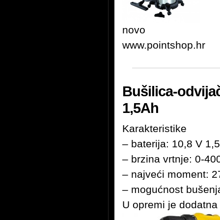
novo
www.pointshop.hr
Bušilica-odvij
1,5Ah
Karakteristike
– baterija: 10,8 V 1,
– brzina vrtnje: 0-40
– najveći moment: 
– mogućnost bušenj
U opremi je dodatna b