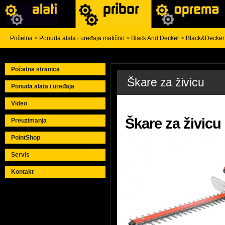
Početna
>
Ponuda alata i uređaja matično
>
Black And Decker
>
Black&Decker 
Početna stranica
Škare za živicu
Ponuda alata i uređaja
Video
Škare za živic
Preuzimanja
PointShop
Servis
Kontakt