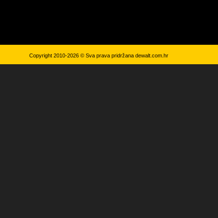
Copyright 2010-2026 © Sva prava pridržana
dewalt.com.hr