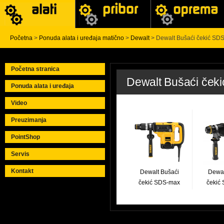
Početna
>
Ponuda alata i uređaja matično
>
Dewalt
> Dewalt Bušaći čekić SDS
Početna stranica
Dewalt Bušaći ček
Ponuda alata i uređaja
Video
Preuzimanja
PointShop
Servis
Kontakt
Dewalt Bušaći
Dewal
čekić SDS-max
čekić