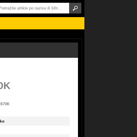
0K
ME670K
ke