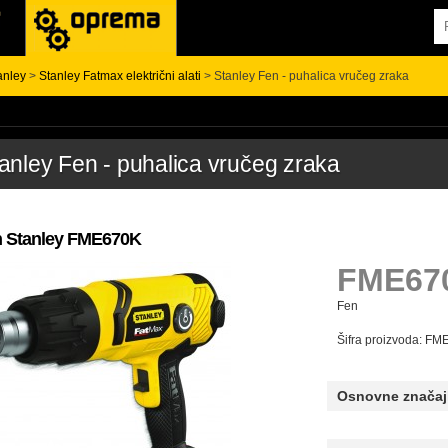
anley
>
Stanley Fatmax električni alati
> Stanley Fen - puhalica vručeg zraka
anley Fen - puhalica vručeg zraka
 Stanley FME670K
FME67
Fen
Šifra proizvoda: F
Osnovne značaj