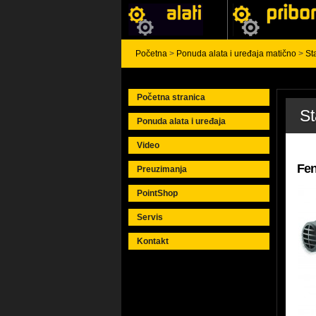
Početna
>
Ponuda alata i uređaja matično
>
St
Početna stranica
St
Ponuda alata i uređaja
Video
Fen
Preuzimanja
PointShop
Servis
Kontakt