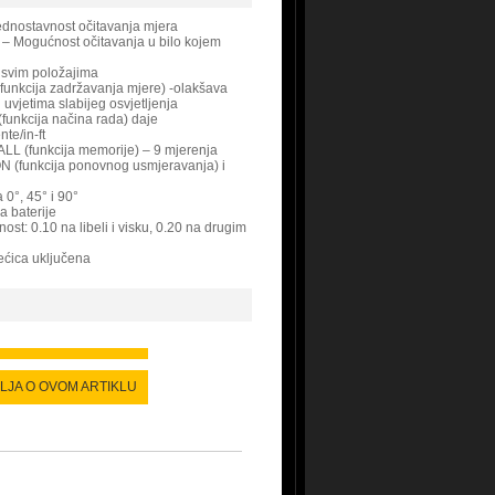
ednostavnost očitavanja mjera
 – Mogućnost očitavanja u bilo kojem
 svim položajima
funkcija zadržavanja mjere) -olakšava
 uvjetima slabijeg osvjetljenja
funkcija načina rada) daje
te/in-ft
 (funkcija memorije) – 9 mjerenja
(funkcija ponovnog usmjeravanja) i
 0°, 45° i 90°
a baterije
nost: 0.10 na libeli i visku, 0.20 na drugim
ećica uključena
ALJA O OVOM ARTIKLU