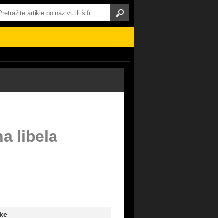
na libela
ke