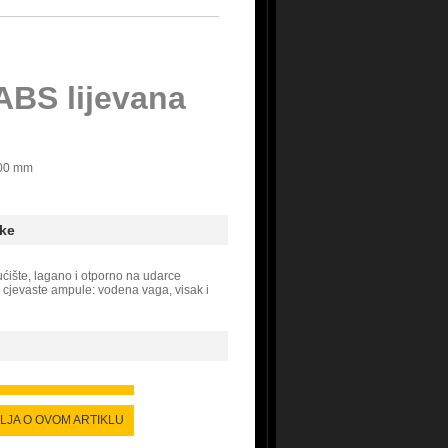
ABS lijevana
00 mm
ke
ćište, lagano i otporno na udarce
e cjevaste ampule: vodena vaga, visak i
ALJA O OVOM ARTIKLU