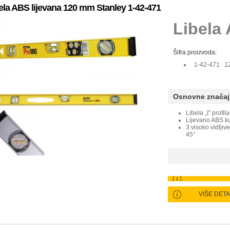
ela ABS lijevana 120 mm Stanley 1-42-471
Libela 
Šifra proizvoda:
1-42-471 1
Osnovne značaj
Libela „I” profila
Lijevano ABS ku
3 visoko vidljiv
45°
VIŠE DET