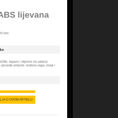
ABS lijevana
20 mm
ke
ćište, lagano i otporno na udarce
e cjevaste ampule: vodena vaga, visak i
ALJA O OVOM ARTIKLU