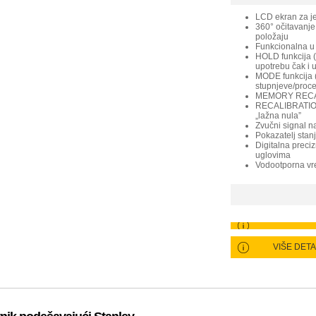
LCD ekran za j
360° očitavanje
položaju
Funkcionalna u
HOLD funkcija (
upotrebu čak i u
MODE funkcija (
stupnjeve/procen
MEMORY RECALL
RECALIBRATION 
„lažna nula”
Zvučni signal na
Pokazatelj stanj
Digitalna preciz
uglovima
Vodootporna vr
VIŠE DET