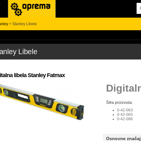
anley
> Stanley Libele
anley Libele
italna libela Stanley Fatmax
Digital
Šifra proizvoda:
0-42-063
0-42-065
0-42-086
Osnovne značaj