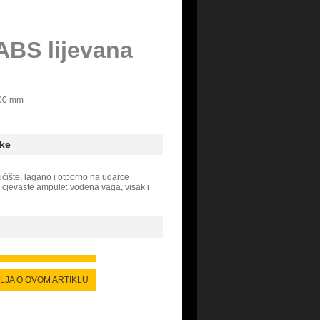
ABS lijevana
00 mm
ke
ćište, lagano i otporno na udarce
e cjevaste ampule: vodena vaga, visak i
ALJA O OVOM ARTIKLU