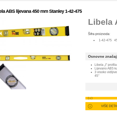
ela ABS lijevana 450 mm Stanley 1-42-475
Libela 
Šifra proizvoda:
1-42-475 4
Osnovne značaj
Libela „I” profila
Lijevano ABS ku
3 visoko vidljiv
45°
VIŠE DET