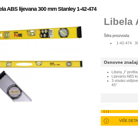
ela ABS lijevana 300 mm Stanley 1-42-474
Libela 
Šifra proizvoda:
1-42-474 3
Osnovne značaj
Libela „I” profila
Lijevano ABS ku
3 visoko vidljiv
45°
VIŠE DET