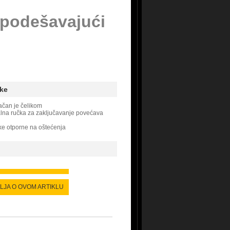
 podešavajući
ke
jačan je čelikom
lna ručka za zaključavanje povećava
ike otporne na oštećenja
ALJA O OVOM ARTIKLU