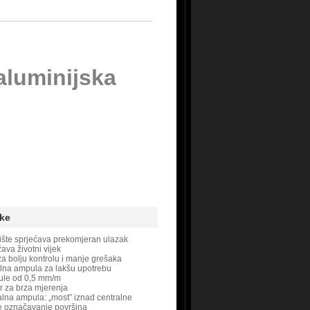
aluminijska
ke
ište sprjećava prekomjeran ulazak
ava životni vijek
a bolju kontrolu i manje grešaka
lna ampula za lakšu upotrebu
ule od 0,5 mm/m
r za brza mjerenja
lna ampula: „most” iznad centralne
e označavanje površina