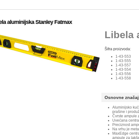
ela aluminijska Stanley Fatmax
Libela 
Šifra proizvoda:
1-43-553
1-43-555
1-43-557
1-43-554
1-43-556
1-43-558
Osnovne značaj
Aluminijsko kuć
prašine i produž
Čvrste ampule z
Uvećana centra
Preciznost amp
Na vrhu je meta
MaxEdge centra
ampule za lakš