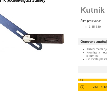
nik podešavajući Stanley
Kutnik
Šifra proizvoda:
1-45-530
Osnovne značaj
Klizeći metar o
Kromirana meta
sigurnost
Od čvrste plast
VIŠE DET