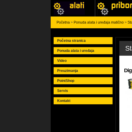
Početna
>
Ponuda alata i uređaja matično
>
St
Početna stranica
St
Ponuda alata i uređaja
Video
Dig
Preuzimanja
PointShop
Servis
Kontakt