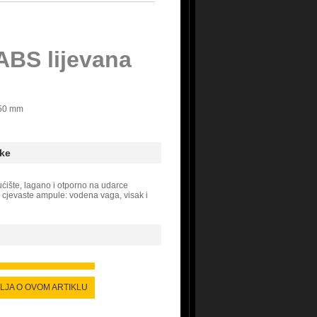
ABS lijevana
50 mm
ke
ćište, lagano i otporno na udarce
e cjevaste ampule: vodena vaga, visak i
ALJA O OVOM ARTIKLU