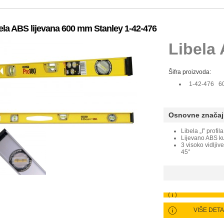
ela ABS lijevana 600 mm Stanley 1-42-476
Libela 
Šifra proizvoda:
1-42-476 6
Osnovne značaj
Libela „I” profila
Lijevano ABS ku
3 visoko vidljiv
45°
VIŠE DET