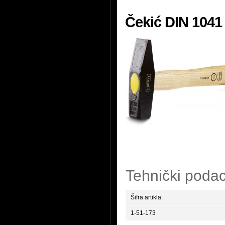
Čekić DIN 1041
Tehnički podac
Šifra artikla:
1-51-173