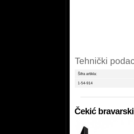
Tehnički podac
Šifra artikla:
1-54-914
Čekić bravarski