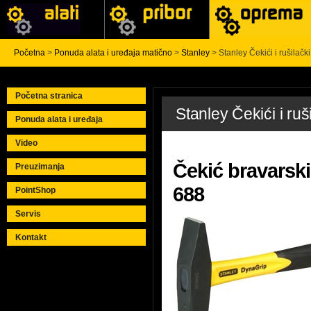
Početna
>
Ponuda alata i uređaja matično
>
Stanley
> Stanley Čekići i rušilački
Početna stranica
Stanley Čekići i ruši
Ponuda alata i uređaja
Video
Čekić bravarski
Preuzimanja
688
PointShop
Servis
Kontakt