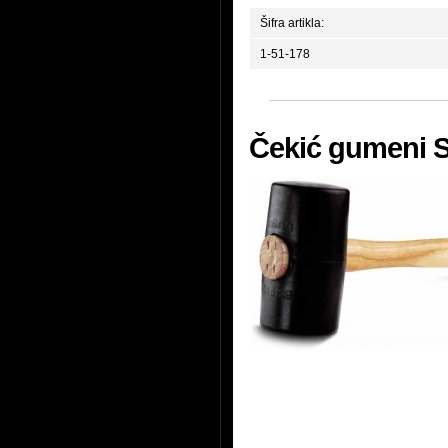
Šifra artikla:
1-51-178
Čekić gumeni S