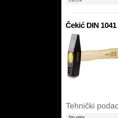
1-51-174
Čekić DIN 1041
Tehnički podac
Šifra artikla: