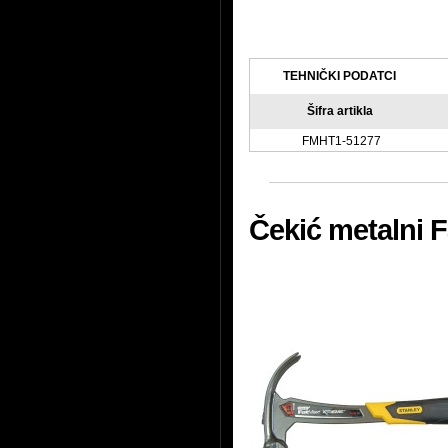
TEHNIČKI PODATCI
Šifra artikla
FMHT1-51277
Čekić metalni 