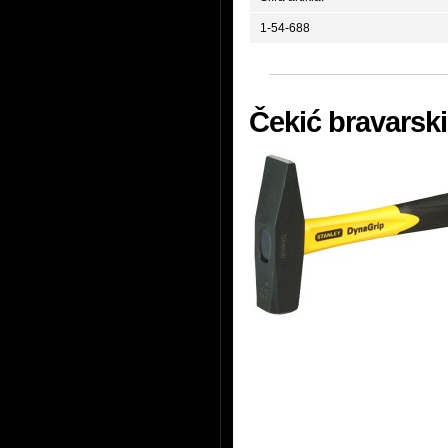
1-54-688
Čekić bravarski