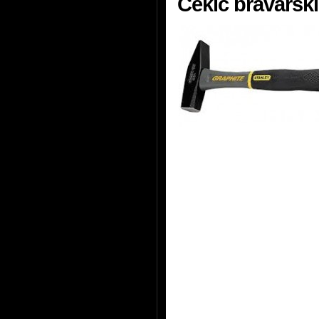
Čekić bravarski