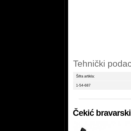
Tehnički podac
Šifra artikla:
1-54-687
Čekić bravarski