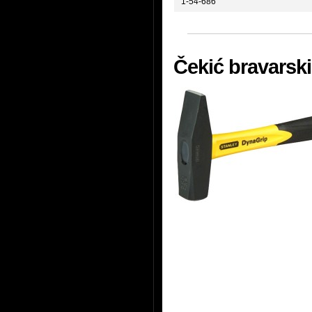
1-54-686
Čekić bravarski