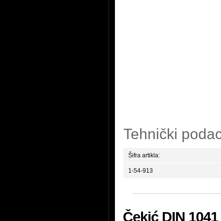
Tehnički podac
Šifra artikla:
1-54-913
Čekić DIN 1041