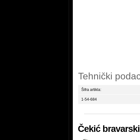
Tehnički podac
Šifra artikla:
1-54-684
Čekić bravarski