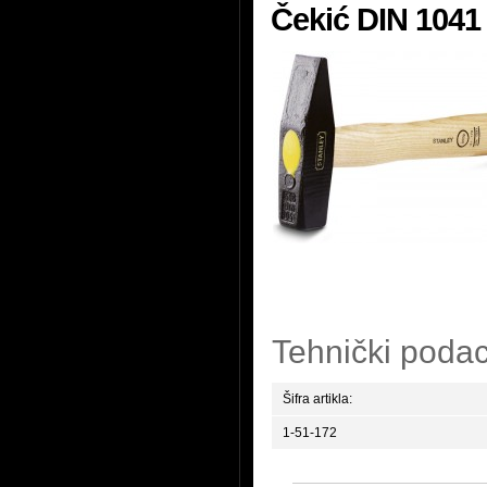
Čekić DIN 1041
Tehnički podac
Šifra artikla:
1-51-172