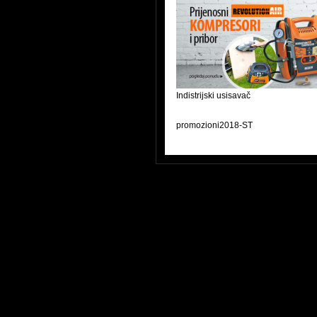
Indistrijski usisavač
promozioni2018-ST