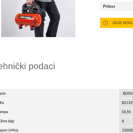
Pribor
ehnički podaci
aziv
BD55/
fra
82132
umpa
OL55
žina (kg)
6
apon (V/Hz)
230/5