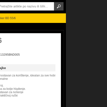
ker BD 55/6
6
 8213295BND005
ajke
nostavan za korištenje, idealan za sve hobi
ionalne
oj.
 za bolje hlađenje.
stavan za nošenje
raktičnoj ručki