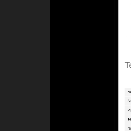
T
N
Ši
P
Te
N