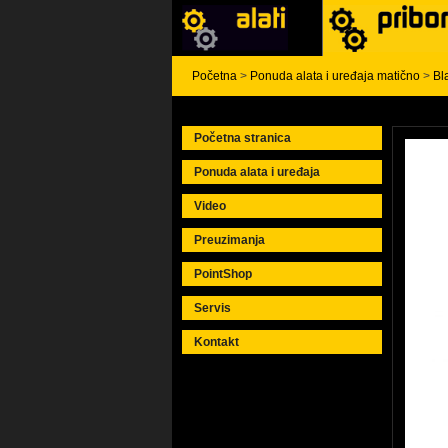
Početna
>
Ponuda alata i uređaja matično
>
Bl
Početna stranica
Ponuda alata i uređaja
Video
Preuzimanja
PointShop
Servis
Kontakt