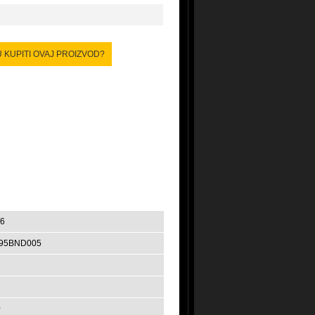
6
95BND005
0