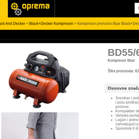
ack And Decker
>
Black+Decker Kompresori
> Kompresor prenosni 8bar Black+Dec
BD55/
Kompresor 8bar
Šifra proizvoda:
Osnovne znač
Svestran i jed
i polu-profes
poslove.
Kompaktan str
Vanjska pumpa
Lagan i jedno
zahvaljujući p
Spremnik 6 lit