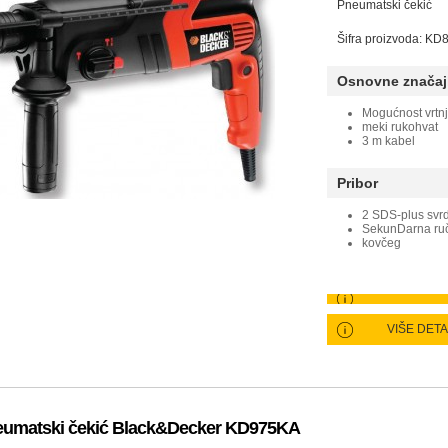
Pneumatski čekić
Šifra proizvoda: K
Osnovne značaj
Mogućnost vrtnj
meki rukohvat
3 m kabel
Pribor
2 SDS-plus svr
SekunDarna ru
kovčeg
VIŠE DET
umatski čekić Black&Decker KD975KA