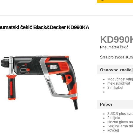
umatski čekić Black&Decker KD990KA
KD990
Pneumatski čekić
Šifra proizvoda: K
Osnovne značaj
Mogućnost vrtnj
meki rukohvat
3 m kabel
Pribor
3 SDS-plus svr
2 dlijeta
stezna glava na 
SekunDarna ru
kovčeg