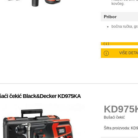
kovčeg.
Pribor
bočna ručka, gr
VIŠE DET
aći čekić Black&Decker KD975KA
KD975
Bušaći čekić
Šifra proizvoda: K