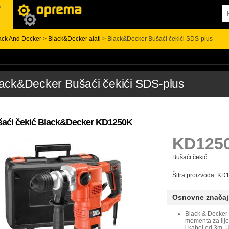
ack And Decker
>
Black&Decker alati
> Black&Decker Bušaći čekići SDS-plus
ack&Decker Bušaći čekići SDS-plus
aći čekić Black&Decker KD1250K
KD125
Bušaći čekić
Šifra proizvoda: K
Osnovne značaj
Black & Decker 
momenta za lije
i kabel od 3m. 