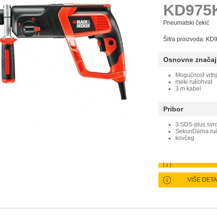
KD975
Pneumatski čekić
Šifra proizvoda: K
Osnovne značaj
Mogućnost vrtnj
meki rukohvat
3 m kabel
Pribor
3 SDS-plus svr
SekunDarna ru
kovčeg
VIŠE DET