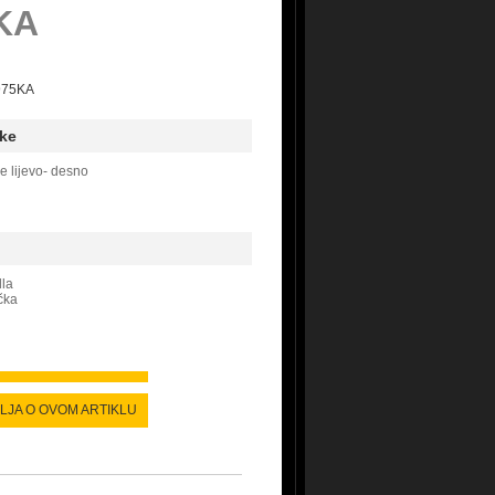
KA
D975KA
ke
e lijevo- desno
dla
čka
ALJA O OVOM ARTIKLU