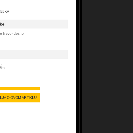
D855KA
ke
e lijevo- desno
dla
čka
ALJA O OVOM ARTIKLU