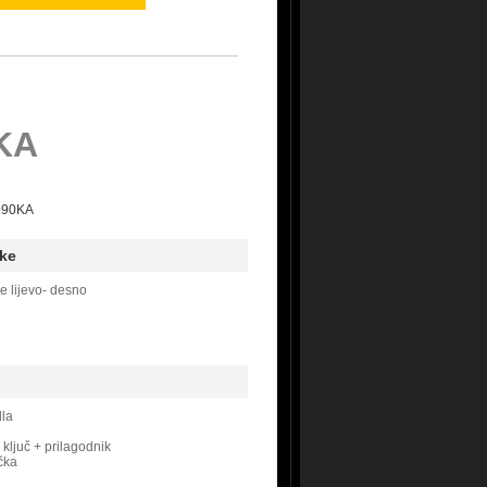
KA
D990KA
ke
e lijevo- desno
dla
ključ + prilagodnik
čka