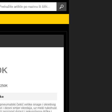
0K
D1250K
ke
pneumatski čekić velike snage i okretnog
vi i desni smjer okretaja, uz meki rukohvat
Uz proizvod dolazi i sekundarna drška i