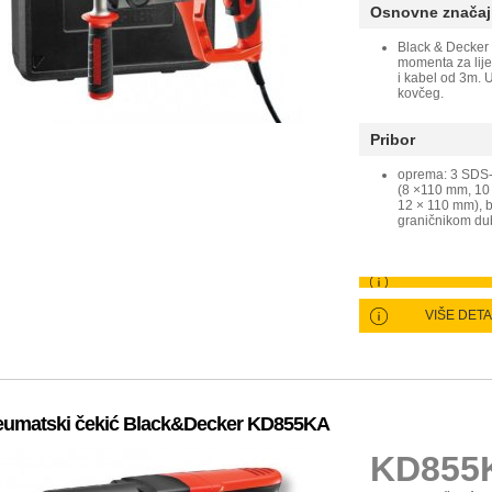
Osnovne značaj
Black & Decker 
momenta za lije
i kabel od 3m. 
kovčeg.
Pribor
oprema: 3 SDS-
(8 ×110 mm, 10
12 × 110 mm), 
graničnikom dub
VIŠE DET
umatski čekić Black&Decker KD855KA
KD855