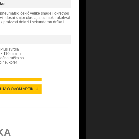
ke
pneumatski čekić velike snage i okretnog
vi i desni smjer okretaja, uz meki rukohvat
Uz proizvod dolazi i sekundarna drška i
Plus svrdla
 × 110 mm in
bočna ručka sa
ine, kofer
ALJA O OVOM ARTIKLU
KA