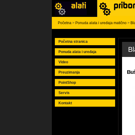
Početna
>
Ponuda alata i uređaja matično
>
Bl
Početna stranica
Bl
Ponuda alata i uređaja
Video
Buš
Preuzimanja
PointShop
Servis
Kontakt