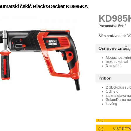
umatski čekić Black&Decker KD985KA
KD985
Pneumatski čekić
Šifra proizvoda: K
Osnovne značaj
Mogućnost vrtnj
meki rukohvat
3 m kabel
Pribor
2 SDS-plus svr
1 dlijeto
stezna glava na 
SekunDarna ru
kovčeg
VIŠE DET