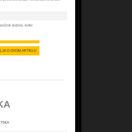
aničnik dubine, kofer
ALJA O OVOM ARTIKLU
KA
D975KA