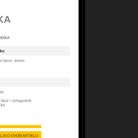
KA
D985KA
ke
e lijevo- desno
dla
ključ + prilagodnik
čka
ALJA O OVOM ARTIKLU