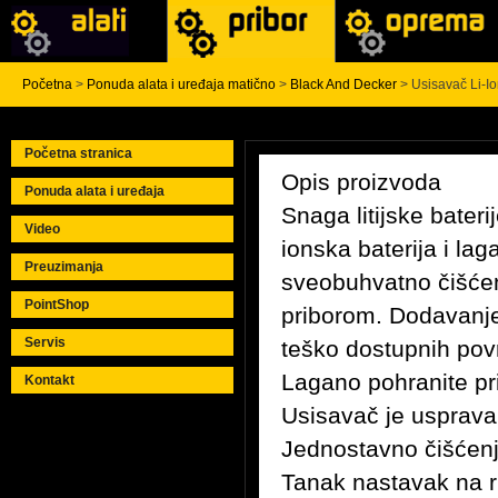
Početna
>
Ponuda alata i uređaja matično
>
Black And Decker
> Usisavač Li-I
Početna stranica
Opis proizvoda
Ponuda alata i uređaja
Snaga litijske bateri
Video
ionska baterija i la
Preuzimanja
sveobuhvatno čišćen
PointShop
priborom. Dodavanje 
Servis
teško dostupnih po
Lagano pohranite pr
Kontakt
Usisavač je usprava
Jednostavno čišćenje
Tanak nastavak na 