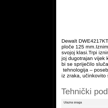
Dewalt DWE4217KT je
ploče 125 mm.Iznimn
svojoj klasi.Trpi iz
joj dugotrajan vijek 
bi se spriječilo slu
tehnologija – posebno
iz zraka, učinkovito 
Tehnički pod
Ulazna snaga