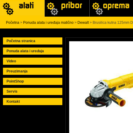
Početna
>
Ponuda alata i uređaja matično
>
Dewalt
> Brusilica kutna 125mm
Početna stranica
Ponuda alata i uređaja
Video
Preuzimanja
PointShop
Servis
Kontakt