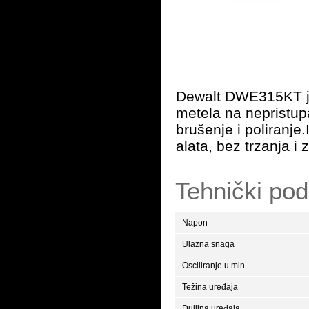
Dewalt DWE315KT je 
metela na nepristupa
brušenje i poliranje.
alata, bez trzanja i 
Tehnički pod
Napon
Ulazna snaga
Osciliranje u min.
Težina uređaja
Duljina uređaja