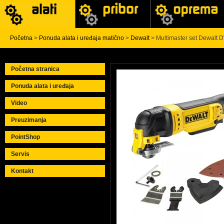
Početna
>
Ponuda alata i uređaja matično
>
Dewalt
> Multimaster set Dewalt
Početna stranica
Ponuda alata i uređaja
Video
Preuzimanja
PointShop
Servis
Kontakt