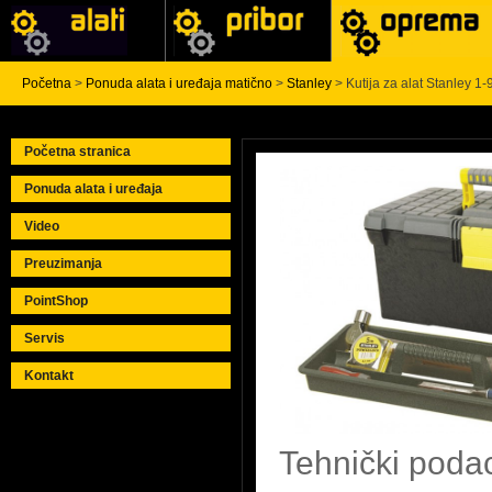
Početna
>
Ponuda alata i uređaja matično
>
Stanley
> Kutija za alat Stanley 1
Početna stranica
Ponuda alata i uređaja
Video
Preuzimanja
PointShop
Servis
Kontakt
Tehnički poda