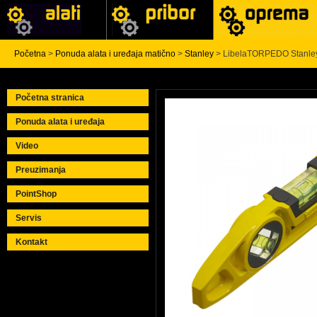
Početna
>
Ponuda alata i uređaja matično
>
Stanley
> LibelaTORPEDO Stanley
Početna stranica
Ponuda alata i uređaja
Video
Preuzimanja
PointShop
Servis
Kontakt