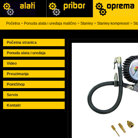
Početna
>
Ponuda alata i uređaja matično
>
Stanley
>
Stanley kompresori
>
St
Početna stranica
Ponuda alata i uređaja
Video
Preuzimanja
PointShop
Servis
Kontakt