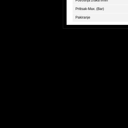
Potrošnja zraka l/min
Pritisak-Max. (Bar)
Pakiranje