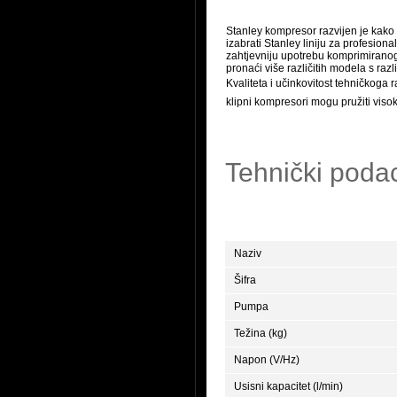
Stanley kompresor razvijen je kako
izabrati Stanley liniju za profesion
zahtjevniju upotrebu komprimirano
pronaći više različitih modela s raz
Kvaliteta i učinkovitost tehničkoga 
klipni kompresori mogu pružiti vis
Tehnički poda
Naziv
Šifra
Pumpa
Težina (kg)
Napon (V/Hz)
Usisni kapacitet (l/min)