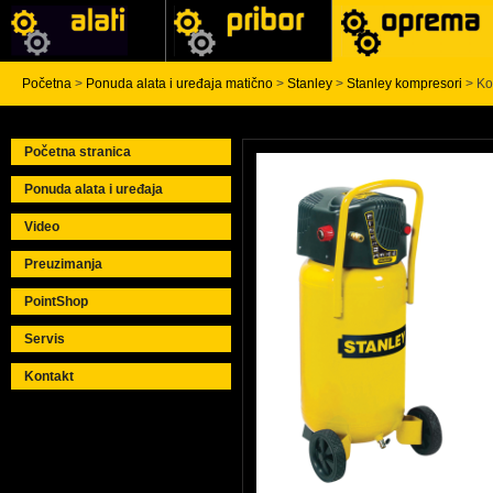
Početna
>
Ponuda alata i uređaja matično
>
Stanley
>
Stanley kompresori
> Ko
Početna stranica
Ponuda alata i uređaja
Video
Preuzimanja
PointShop
Servis
Kontakt