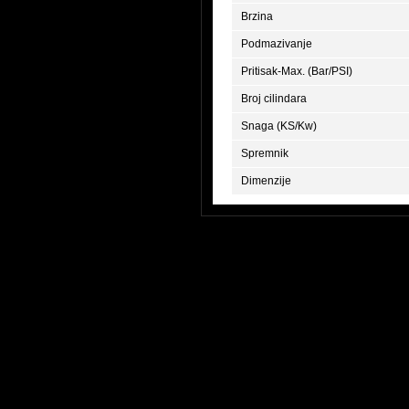
Brzina
Podmazivanje
Pritisak-Max. (Bar/PSI)
Broj cilindara
Snaga (KS/Kw)
Spremnik
Dimenzije