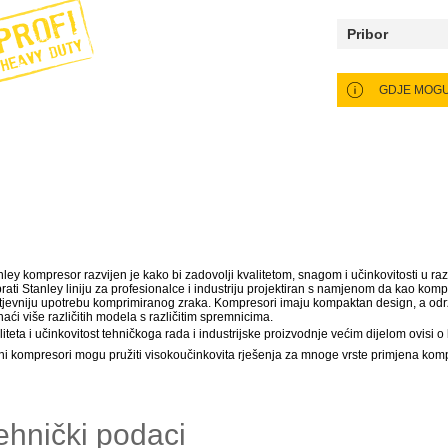
Pribor
nley kompresor razvijen je kako bi zadovolji kvalitetom, snagom i učinkovitosti u
brati Stanley liniju za profesionalce i industriju projektiran s namjenom da kao komp
tjevniju upotrebu komprimiranog zraka. Kompresori imaju kompaktan design, a od
aći više različitih modela s različitim spremnicima.
liteta i učinkovitost tehničkoga rada i industrijske proizvodnje većim dijelom ovisi 
pni kompresori mogu pružiti visokoučinkovita rješenja za mnoge vrste primjena kom
ehnički podaci