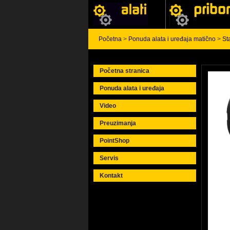
Početna
>
Ponuda alata i uređaja matično
>
St
Početna stranica
Ponuda alata i uređaja
Video
Preuzimanja
PointShop
Servis
Kontakt