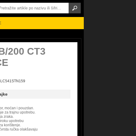
E
B/200 CT3
CE
 28LC541STN159
ajke
or, moćan i pouzdan.
je za trajnu upotrebu.
ja zraka.
iroku upotrebu
a korištenje.
i čvrsta ručka olakšavaju