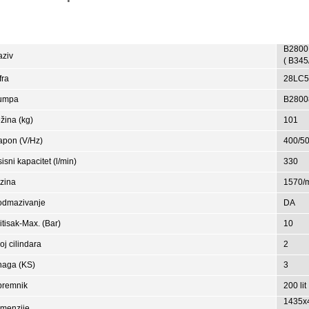
B2800
aziv
( B345
fra
28LC5
umpa
B2800
žina (kg)
101
apon (V/Hz)
400/5
isni kapacitet (l/min)
330
zina
1570/
odmazivanje
DA
itisak-Max. (Bar)
10
oj cilindara
2
naga (KS)
3
premnik
200 lit
1435x
imenzije