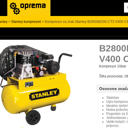
anley
>
Stanley kompresori
> Kompresor za zrak Stanley B2800B/200 CT3 V400 C
B2800
V400 
Kompresor 10bar
Šifra proizvoda:
Osnovne znač
Stabilan
Uljni kompres
Idealno rješen
Niska potrošn
Pogodan za š
Jednostavan z
Veliki kotači 
prijevoz.