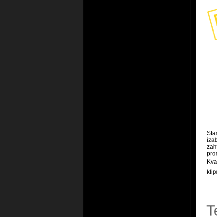
Sta
iza
zah
pron
Kva
kli
T