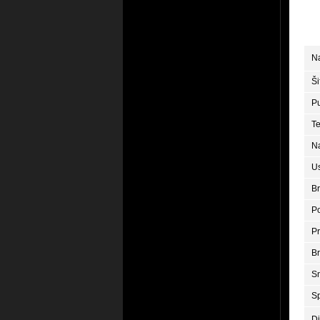
N
Ši
P
Te
N
Us
Br
P
Pr
Br
S
S
D