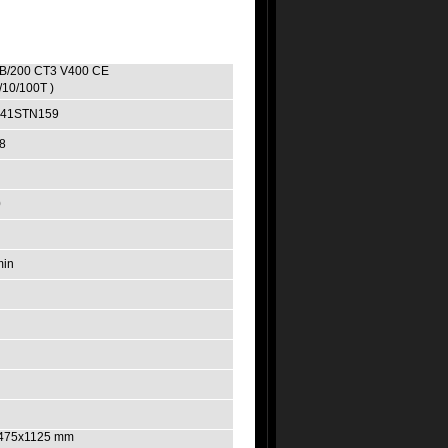
B/200 CT3 V400 CE
/10/100T )
41STN159
8
0
min
475x1125 mm