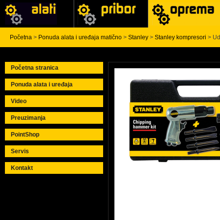
Početna
>
Ponuda alata i uređaja matično
>
Stanley
>
Stanley kompresori
> Ud
Početna stranica
Ponuda alata i uređaja
Video
Preuzimanja
PointShop
Servis
Kontakt