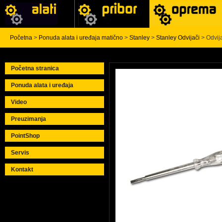
Početna
>
Ponuda alata i uređaja matično
>
Stanley
>
Stanley Odvijači
> Odvij
Početna stranica
Ponuda alata i uređaja
Video
Preuzimanja
PointShop
Servis
Kontakt