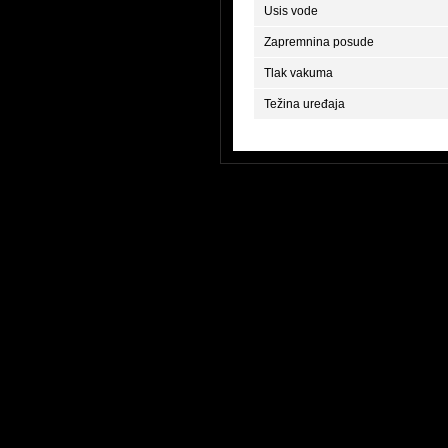
Usis vode
Zapremnina posude
Tlak vakuma
Težina uređaja