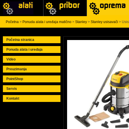
Početna
>
Ponuda alata i uređaja matično
>
Stanley
>
Stanley usisavači
> Usis
Početna stranica
Ponuda alata i uređaja
Video
Preuzimanja
PointShop
Servis
Kontakt