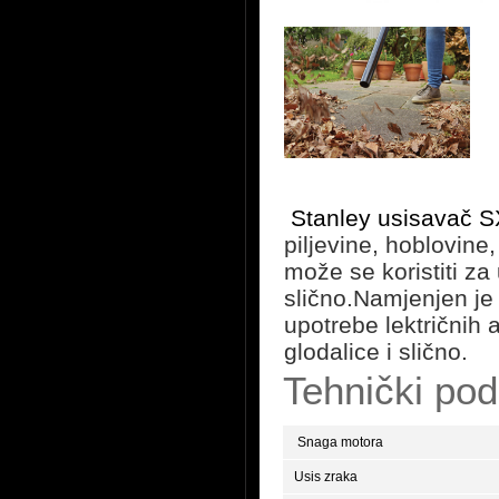
Stanley usisavač 
piljevine, hoblovin
može se koristiti za
slično.Namjenjen je 
upotrebe lektričnih a
glodalice i slično.
Tehnički pod
Snaga motora
Usis zraka