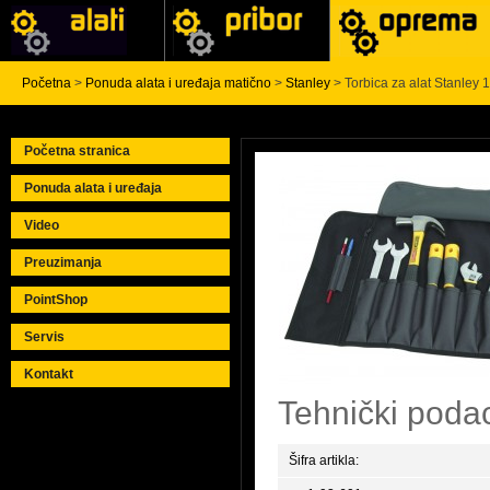
Početna
>
Ponuda alata i uređaja matično
>
Stanley
> Torbica za alat Stanley 
Početna stranica
Ponuda alata i uređaja
Video
Preuzimanja
PointShop
Servis
Kontakt
Tehnički poda
Šifra artikla: