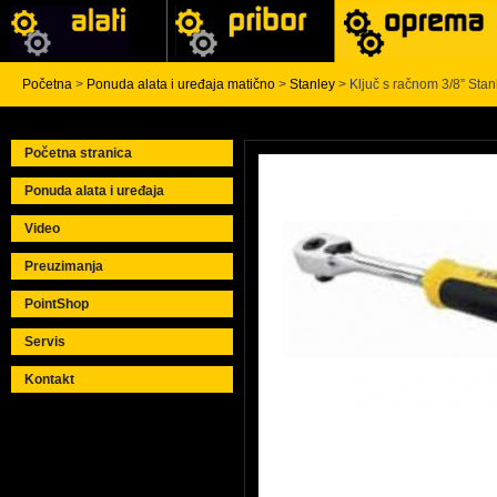
Početna
>
Ponuda alata i uređaja matično
>
Stanley
> Ključ s račnom 3/8” St
Početna stranica
Ponuda alata i uređaja
Video
Preuzimanja
PointShop
Servis
Kontakt