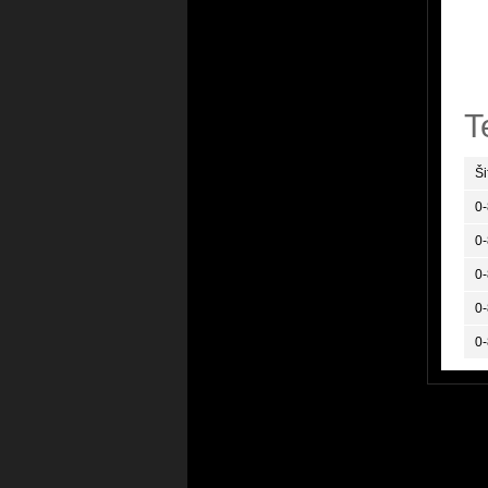
T
Ši
0
0
0
0
0