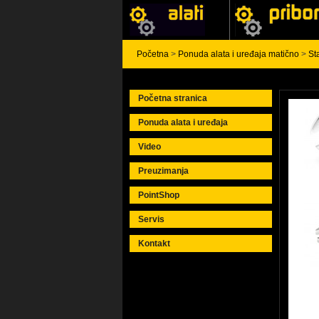
Početna
>
Ponuda alata i uređaja matično
>
St
Početna stranica
Ponuda alata i uređaja
Video
Preuzimanja
PointShop
Servis
Kontakt