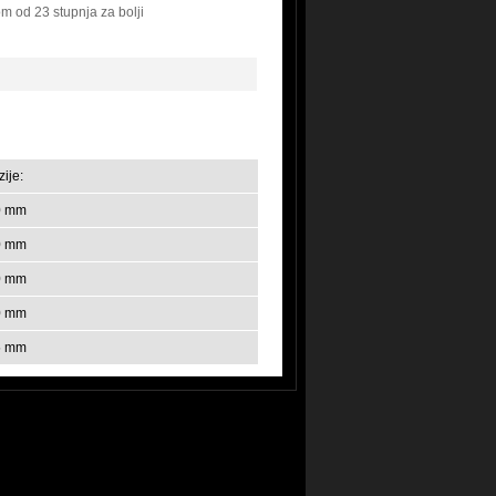
m od 23 stupnja za bolji
ije:
0 mm
0 mm
0 mm
0 mm
5 mm