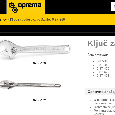
anley
> Ključ za podešavanje Stanley 0-87-366
Ključ 
Šifra proizvoda:
0-87-366
0-87-470
0-87-368
0-87-470
0-87-472
0-87-473
Osnovne znača
U potpunosti k
0-87-472
performanse
Rebrasta čelju
Polirana glava
korozije