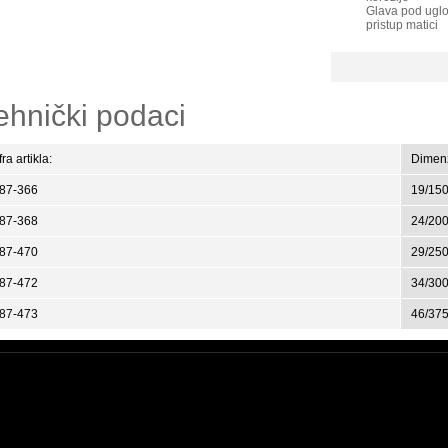
Glava pod uglo
pristup matici
ehnički podaci
fra artikla:
Dimenz
-87-366
19/15
-87-368
24/20
-87-470
29/25
-87-472
34/30
-87-473
46/37