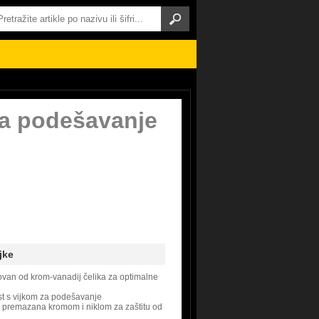
za podešavanje
jke
ovan od krom-vanadij čelika za optimalne
st s vijkom za podešavanje
, premazana kromom i niklom za zaštitu od