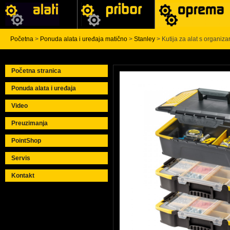
Početna
>
Ponuda alata i uređaja matično
>
Stanley
> Kutija za alat s organi
Početna stranica
Ponuda alata i uređaja
Video
Preuzimanja
PointShop
Servis
Kontakt