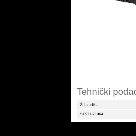
Tehnički poda
Šifra artikla:
STST1-71964