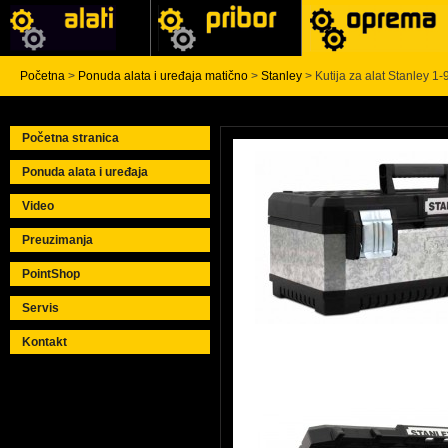
Početna
>
Ponuda alata i uređaja matično
>
Stanley
> Kutija za alat Stanley 1
Početna stranica
Ponuda alata i uređaja
Video
Preuzimanja
PointShop
Servis
Kontakt