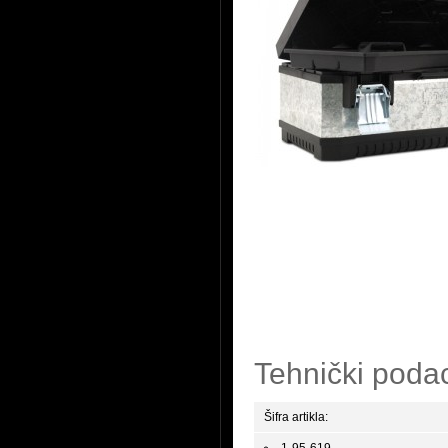
Tehnički poda
Šifra artikla: