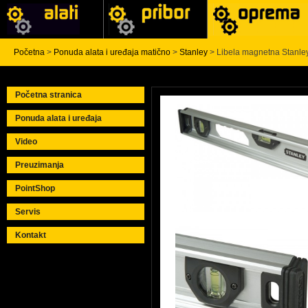
Početna
>
Ponuda alata i uređaja matično
>
Stanley
> Libela magnetna Stanle
Početna stranica
Ponuda alata i uređaja
Video
Preuzimanja
PointShop
Servis
Kontakt