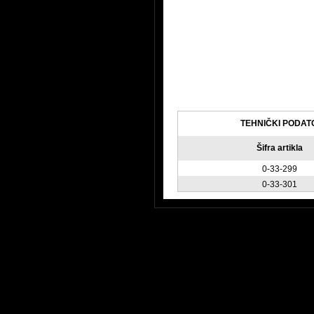
TEHNIČKI PODAT
Šifra artikla
0-33-299
0-33-301