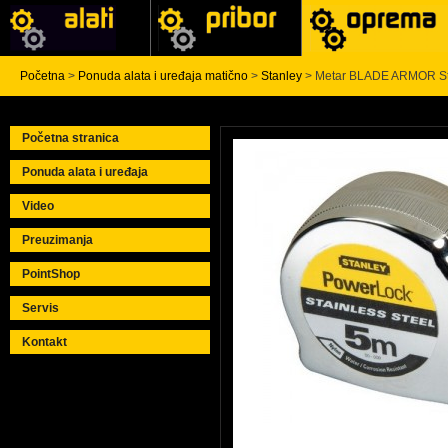
Početna
>
Ponuda alata i uređaja matično
>
Stanley
> Metar BLADE ARMOR St
Početna stranica
Ponuda alata i uređaja
Video
Preuzimanja
PointShop
Servis
Kontakt