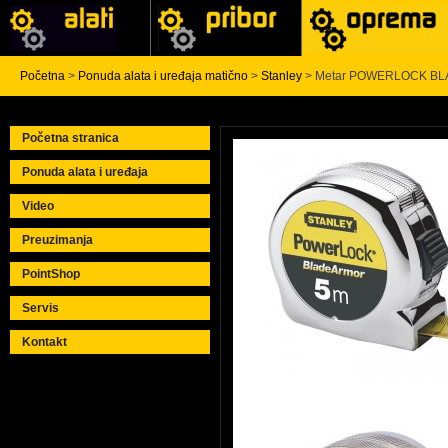
Početna
>
Ponuda alata i uređaja matično
>
Stanley
> Metar POWERLOCK BL
Početna stranica
Ponuda alata i uređaja
Video
Preuzimanja
PointShop
Servis
Kontakt