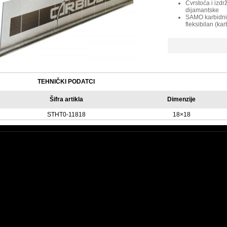
Čvrstoća i izdr
dijamantske
SAMO karbidni 
fleksibilan (karb
TEHNIČKI PODATCI
Šifra artikla
Dimenzije
STHT0-11818
18×18