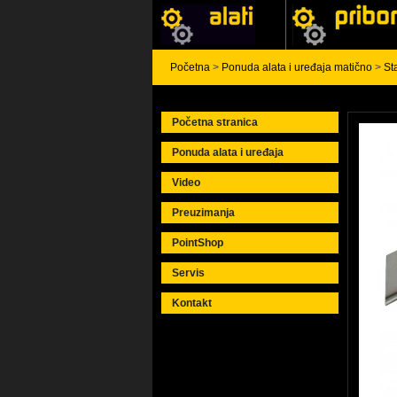
Početna
>
Ponuda alata i uređaja matično
>
St
Početna stranica
Ponuda alata i uređaja
Video
Preuzimanja
PointShop
Servis
Kontakt