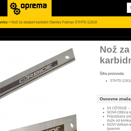
anley
> Nož za skalpel karbidni Stanley Fatmax STHT0-11818
Nož za
karbid
Šifra proizvoda:
STHT0-1181
Osnovne znača
5X OŠTRIJE –
NOVA Oštrica k
Poboljšana izdrž
duže od konkur
NOVI Volfram-k
laserom