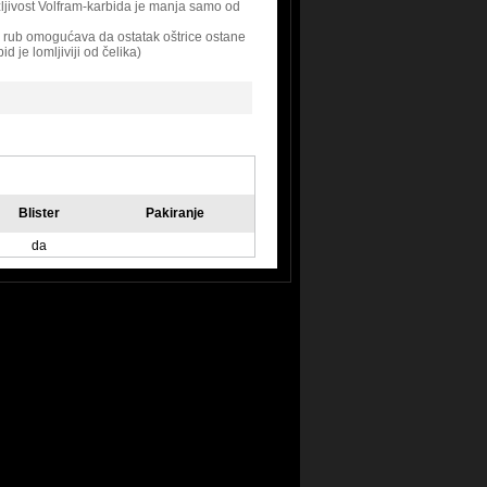
žljivost Volfram-karbida je manja samo od
rub omogućava da ostatak oštrice ostane
id je lomljiviji od čelika)
Blister
Pakiranje
da