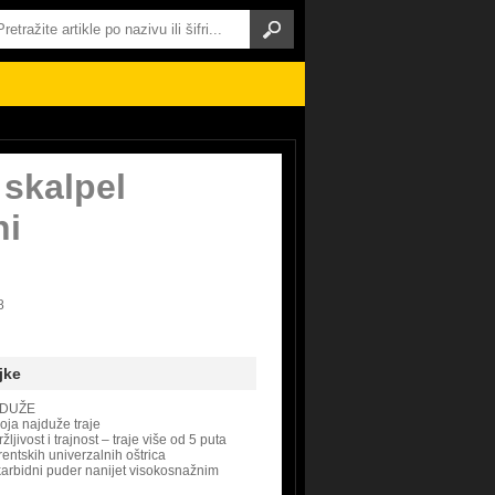
 skalpel
ni
8
jke
 DUŽE
oja najduže traje
ljivost i trajnost – traje više od 5 puta
entskih univerzalnih oštrica
arbidni puder nanijet visokosnažnim