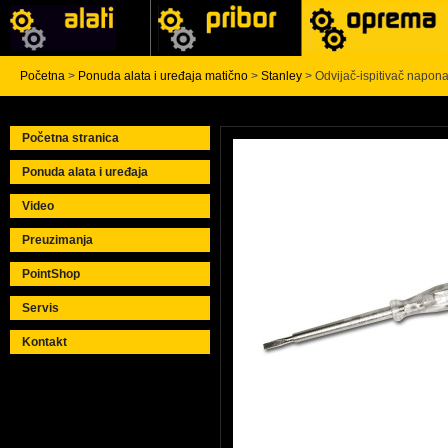
Početna
>
Ponuda alata i uređaja matično
>
Stanley
> Odvijač-ispitivač napon
Početna stranica
Ponuda alata i uređaja
Video
Preuzimanja
PointShop
Servis
Kontakt