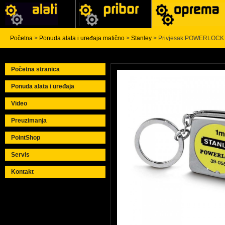
Početna
>
Ponuda alata i uređaja matično
>
Stanley
> Privjesak POWERLOCK 
Početna stranica
Ponuda alata i uređaja
Video
Preuzimanja
PointShop
Servis
Kontakt