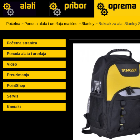
Početna
>
Ponuda alata i uređaja matično
>
Stanley
> Ruksak za alat Stanley
Početna stranica
Ponuda alata i uređaja
Video
Preuzimanja
PointShop
Servis
Kontakt