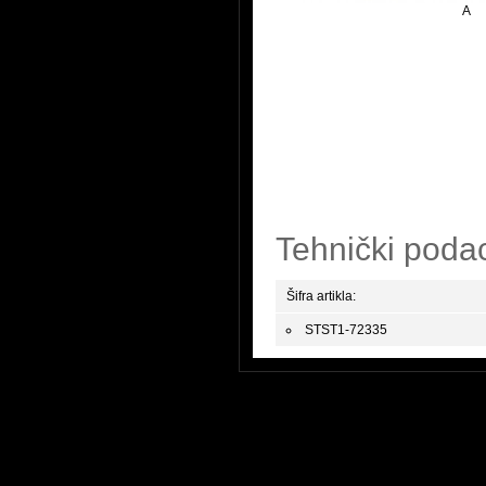
A
Tehnički poda
Šifra artikla:
STST1-72335