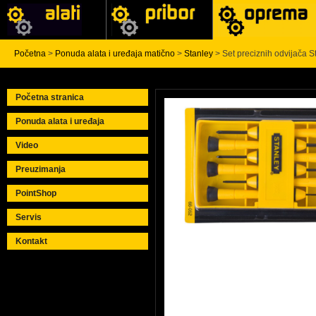
Početna
>
Ponuda alata i uređaja matično
>
Stanley
> Set preciznih odvijača S
Početna stranica
Ponuda alata i uređaja
Video
Preuzimanja
PointShop
Servis
Kontakt