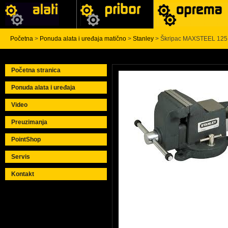
Početna
>
Ponuda alata i uređaja matično
>
Stanley
> Škripac MAXSTEEL 125 
Početna stranica
Ponuda alata i uređaja
Video
Preuzimanja
PointShop
Servis
Kontakt