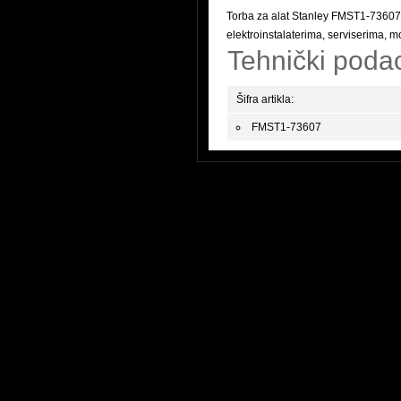
Torba za alat Stanley FMST1-73607 
elektroinstalaterima, serviserima, 
Tehnički poda
Šifra artikla:
FMST1-73607