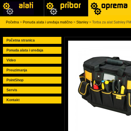
Početna
>
Ponuda alata i uređaja matično
>
Stanley
> Torba za alat Satnley 
Početna stranica
Ponuda alata i uređaja
Video
Preuzimanja
PointShop
Servis
Kontakt