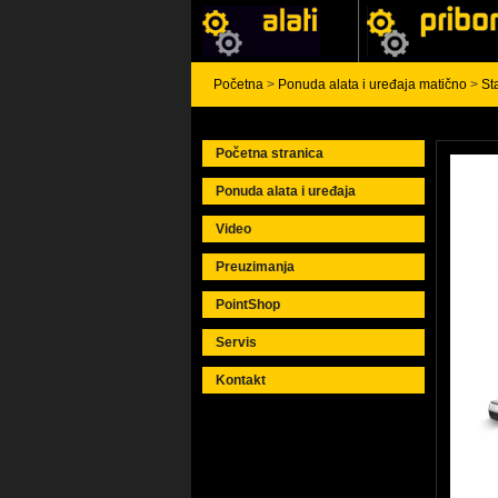
Početna
>
Ponuda alata i uređaja matično
>
St
Početna stranica
Ponuda alata i uređaja
Video
Preuzimanja
PointShop
Servis
Kontakt