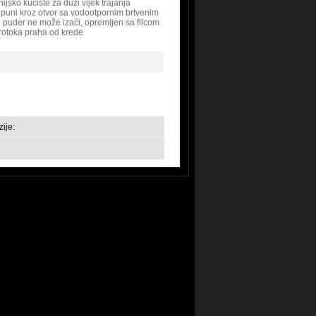
ijsko kućište za duži vijek trajanja
 puni kroz otvor sa vodootpornim brtvenim
i puder ne može izaći, opremljen sa filcom
protoka praha od krede
ije: