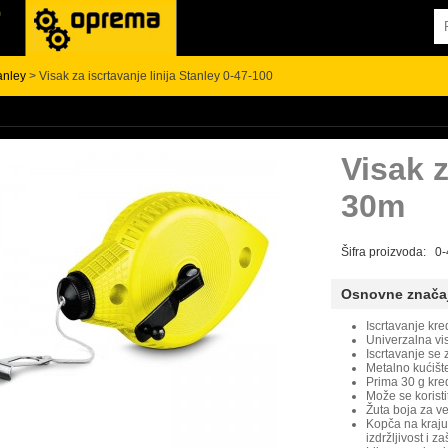
anley
> Visak za iscrtavanje linija Stanley 0-47-100
Visak 
30m
Šifra proizvoda: 0
Osnovne znača
Iscrtavanje kre
Univerzalna vi
Iscrtavanje se
Metalno kućišt
Prima 30 g kre
Može se koristi
Žuta boja za ve
Kopča na kraju
izdržljivost i za