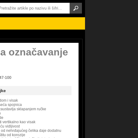
za označavanje
-47-100
jke
dom i visak
seća spojnica
 zaustavlja sklapanjem ručke
e
de
ti vertikalno kao visak
ću vidljivost
 od nehrđajućeg čelika daje dodatnu
štitu od korozije