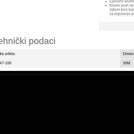
Lijevano alumin
Kredni prah se
vijkom kroz koj
za regulaciju 
ehnički podaci
fra artikla:
Dimenz
-47-100
30M